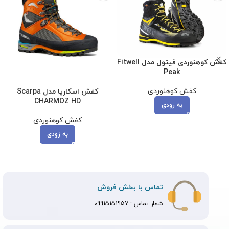
کفش کوهنوردی فیتول مدل Fitwell
Peak
کفش کوهنوردی
کفش اسکارپا مدل Scarpa
CHARMOZ HD
به زودی
کفش کوهنوردی
به زودی
تماس با بخش فروش
شمار تماس :
09915151957