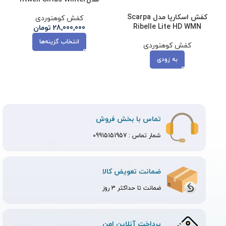
کفش اسکارپا مدل Scarpa
کفش کوهنوردی
Ribelle Lite HD WMN
28,000,000
تومان
انتخاب گزینه‌ها
کفش کوهنوردی
به زودی
تماس با بخش فروش
شمار تماس :
09915151957
ضمانت تعویض کالا
ضمانت تا حداکثر 3 روز
پرداخت آنلاین امن