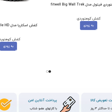
ول مدل fitwell Big Wall Trek
کفش کوهنوردی
کفش اسکارپا مدل Scarpa Ribelle HD
به زودی
کفش کوهنورد
به زودی
 تعویض کالا
پرداخت آنلاین امن
ا حداکثر 3 روز
با کارتهای عضو شتاب