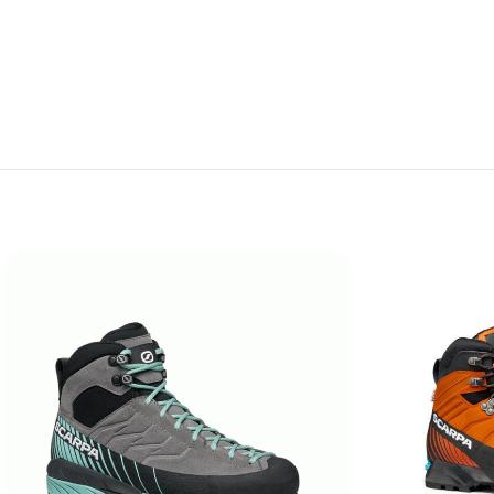
کی از قدیمی ترین و معتبرترین برندهای تولید کننده کفش های کوهنوردی و طبیعت گردی است. از دهه 1930 میلادی، اسکارپا با طراحی و تولید کفش های مخصوص محیط های سخت کوهستانی،