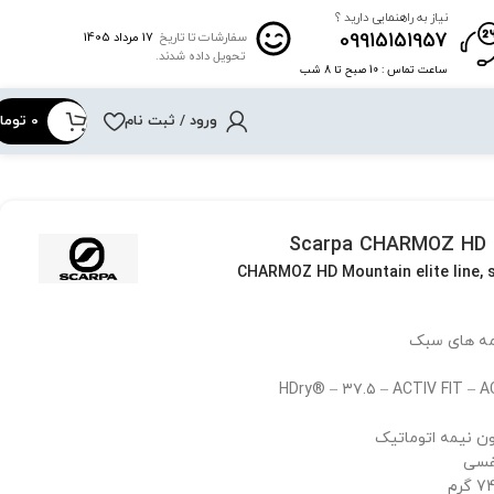
نیاز به راهنمایی دارید ؟
09915151957
17 مرداد 1405
سفارشات تا تاریخ
تحویل داده شدند.
ساعت تماس : 10 صبح تا 8 شب
ورود / ثبت نام
0
توما
S
CHARMOZ HD Mountain elite line, 
مه های سبک
پون نیمه اتوماتیک
نفسی