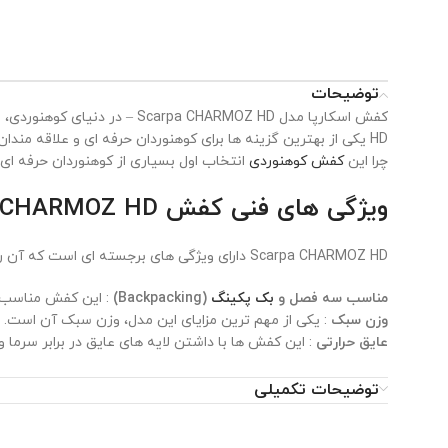
توضیحات
HD یکی از بهترین گزینه ها برای کوهنوردان حرفه ای و علاقه م
چرا این
کفش کوهنوردی
انتخاب اول بسیاری از کوهنوردان حرفه ای
ویژگی های فنی کفش Scarpa CHARMOZ HD
Scarpa CHARMOZ HD دارای ویژگی های برجسته ای است که آن را از سایر مدل های مشابه متمایز می کند. برخی از این ویژگی ها عبارتند از :
مناسب سه فصل و
بک پکینگ
(Backpacking)
: این کفش مناسب برای برنامه های
وزن سبک
: یکی از مهم ترین مزایای این مدل، وزن سبک آن است. 
عایق حرارتی
: این کفش ها با داشتن لایه های عایق در برابر سرما
مواد ضد آب و تنفس پذیر
: استفاده از تکنولوژی های مدرن مانند HDry در ساخت این کفش ها، باعث شده تا علاوه بر ضد آب بودن، توانایی عبور هوا و تهویه مناسب را داشته باشند.
زیره ویبرام (
Vibram
)
:
زیره ویبرام
از محبوب ترین زیره های مورد 
توضیحات تکمیلی
راحتی و طراحی داخلی کفش اسکارپا CHARMOZ HD