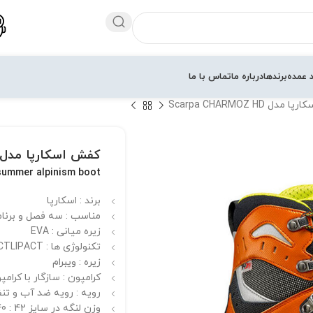
 عمده
برندها
درباره ما
تماس با ما
دل Scarpa CHARMOZ HD
کفش اسکارپا مدل carpa CHARMOZ HD
summer alpinism boot
برند : اسکارپا
مناسب : سه فصل و برنا
زیره میانی : EVA
تکنولوژی ها : HDry® – ۳۷.۵ – ACTIV FIT – ACTLIPACT
زیره : ویبرام
کرامپون : سازگار با کرام
رویه : رویه ضد آب و ت
وزن لنگه در سایز 42 : 740 گرم