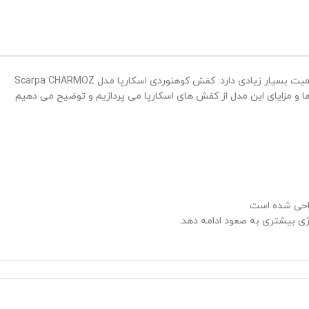
کفش اسکارپا مدل Scarpa CHARMOZ HD – در دنیای کوهنوردی، انتخاب کفشی که علاوه بر راحتی، دوام بالا و عملکرد مناسبی داشته باشد، اهمیت بسیار زیادی دارد. کفش کوهنوردی اسکارپا مدل Scarpa CHARMOZ
ها و مزایای این مدل از کفش های اسکارپا می پردازیم و توضیح می دهیم
ژی بیشتری به صعود ادامه دهد.
ملکردی بی نظیر در مسیرهای سنگی و لغزنده ارائه می دهد.