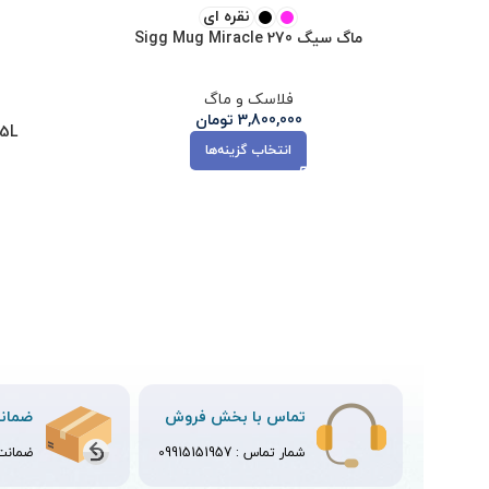
نقره ای
ماگ سیگ Sigg Mug Miracle 270
فلاسک و ماگ
3,800,000
تومان
75L
انتخاب گزینه‌ها
تماس با بخش فروش
ضمانت
شمار تماس :
09915151957
ضمانت ت