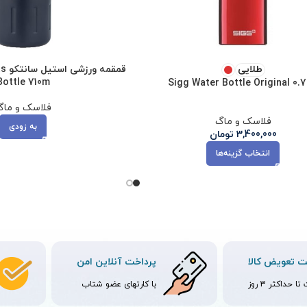
قمق
طلایی
Bottle 710m
Sigg Water Bottle Original 0.
فلاسک و ما
فلاسک و ماگ
به زودی
3,400,000
تومان
انتخاب گزینه‌ها
 تعویض کالا
پرداخت آنلاین امن
ا حداکثر 3 روز
با کارتهای عضو شتاب