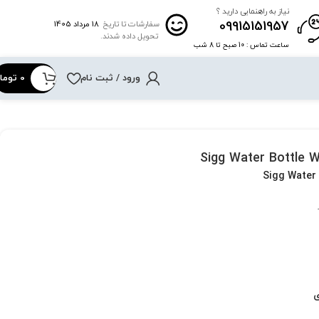
نیاز به راهنمایی دارید ؟
09915151957
18 مرداد 1405
سفارشات تا تاریخ
تحویل داده شدند.
ساعت تماس : 10 صبح تا 8 شب
ورود / ثبت نام
0
توما
Sigg Water Bottle W
Sigg Water
ی