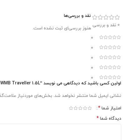
ما توصیه می کنیم بطری را فقط با دست بشویید. به این ترتیب 
روزانه محتویات را خالی کنید، مرتباً با دست بشویید، بگذارید وا
نقد و بررسی‌ها
0 نقد و بررسی
هنوز بررسی‌ای ثبت نشده است.
0
0
0
0
0
اولین کسی باشید که دیدگاهی می نویسد “Sigg Water Bottle WMB Traveller 1.5L”
نشانی ایمیل شما منتشر نخواهد شد.
بخش‌های موردنیاز علامت‌گذ
*
امتیاز شما
*
دیدگاه شما