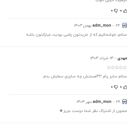
کیفیت خیلی خوب
0
0
adm_mon
22 بهمن 1403
–
سلام، خوشحالیم که از خریدتون راضی بودید، مبارکتون باشه
مهدی
–
14 خرداد 1404
سلام سایز پام 43هستش چه سایزی سفارش بدم
0
0
adm_mon
29 مهر 1404
–
ممنون از اشتراک نظر شما دوست عزیز🍀