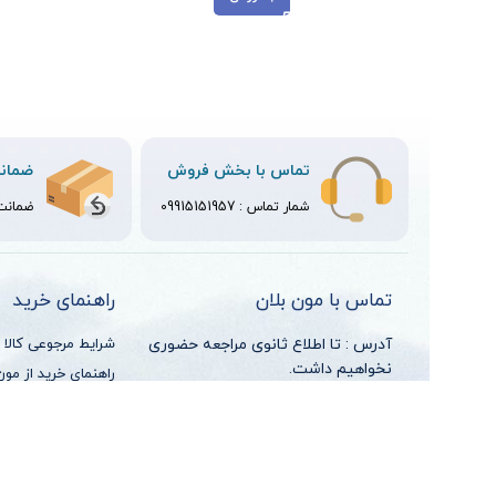
تماس با بخش فروش
ضمانت
شمار تماس :
09915151957
ضمانت ت
تماس با مون بلان
راهنمای خرید
آدرس : تا اطلاع ثانوی مراجعه حضوری
شرایط مرجوعی کالا
نخواهیم داشت.
راهنمای خرید از مون
راهنمای پرداخت
شماره های تماس :
رویه ارسال کالا
09915151957