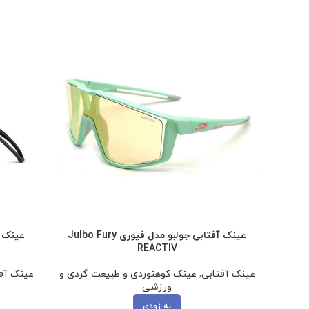
عینک آفتابی جولبو مدل فیوری Julbo Fury
عینک آفت
REACTIV
عینک آفتابی
,
عینک کوهنوردی و طبیعت گردی و
عینک آف
ورزشی
به زودی