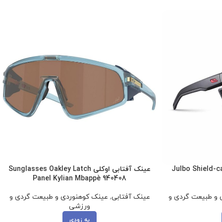
عینک آفتابی اوکلی Sunglasses Oakley Latch
Panel Kylian Mbappè 940408
 و طبیعت گردی و
عینک آفتابی
,
عینک کوهنوردی و طبیعت گردی و
ورزشی
به زودی