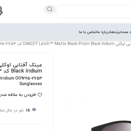
 عمده
برندها
درباره ما
تماس با ما
OAKLEY Latch™ Matte Bl کد OO9265-2753
Black Iridium کد OO9265-2753
 Iridium OO9265-2753
Sunglasses
افزودن به علاقه مند
15
نفر در حال م