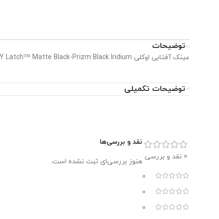
توضیحات
عینک آفتابی اوکلی OAKLEY Latch™ Matte Black-Prizm Black Iridium کد OO9265-2753
توضیحات تکمیلی
نقد و بررسی‌ها
0 نقد و بررسی
هنوز بررسی‌ای ثبت نشده است.
0
0
0