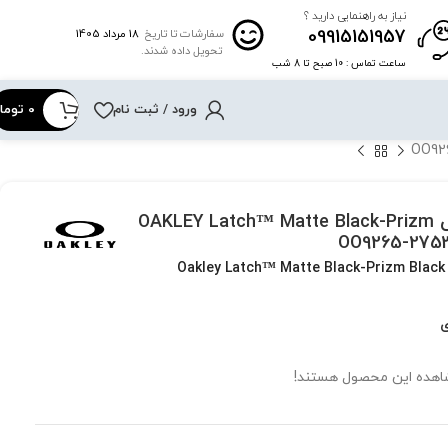
نیاز به راهنمایی دارید ؟
09915151957
18 مرداد 1405
سفارشات تا تاریخ
تحویل داده شدند.
ساعت تماس : 10 صبح تا 8 شب
ورود / ثبت نام
0
توما
عینک آفتابی اوکلی OAKLEY Latch™ Matte Black-Prizm
Oakley Latch™ Matte Black-Prizm Black
ی
شاهده این محصول هستند!