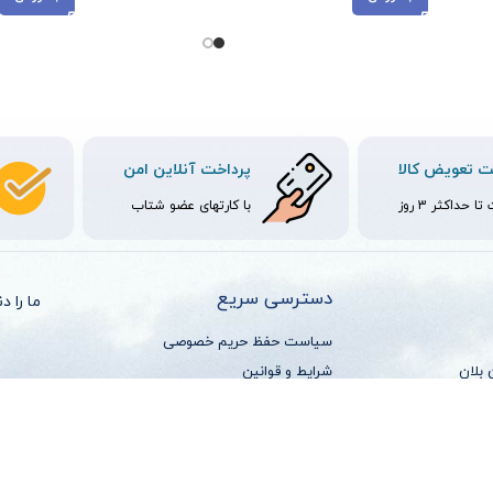
 تعویض کالا
پرداخت آنلاین امن
ا حداکثر 3 روز
با کارتهای عضو شتاب
دسترسی سریع
ما را د
سیاست حفظ حریم خصوصی
 بلان
شرایط و قوانین
چرا مون بلان
فرصت های شغلی