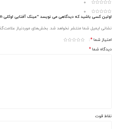
0
0
اولین کسی باشید که دیدگاهی می نویسد “عینک آفتابی اوکلی OAKLEY Latch™ Matte Black-Prizm Black Iridium کد OO9265-2753”
نشانی ایمیل شما منتشر نخواهد شد.
بخش‌های موردنیاز علامت‌گذ
*
امتیاز شما
*
دیدگاه شما
نقاط قوت