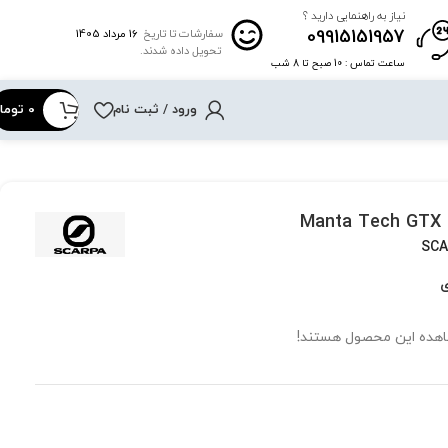
نیاز به راهنمایی دارید ؟
09915151957
16 مرداد 1405
سفارشات تا تاریخ
تحویل داده شدند.
ساعت تماس : 10 صبح تا 8 شب
ورود / ثبت نام
0
توما
M
SCA
ی
اهده این محصول هستند!