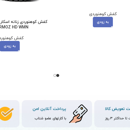
کفش کوهنوردی
به زودی
RMOZ HD WMN
کفش کوهنورد
به زودی
 تعویض کالا
پرداخت آنلاین امن
ا حداکثر 3 روز
با کارتهای عضو شتاب