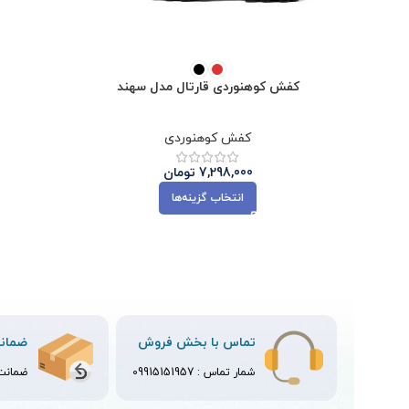
کفش کوهنوردی قارتال مدل سهند
کفش کوهنوردی
7,298,000
تومان
انتخاب گزینه‌ها
تماس با بخش فروش
ضمانت
شمار تماس :
09915151957
ضمانت ت