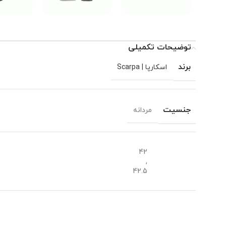
توضیحات تکمیلی
برند
اسکارپا | Scarpa
جنسیت
مردانه
42
,
42.5
,
44
سایزبندی
,
44.5
,