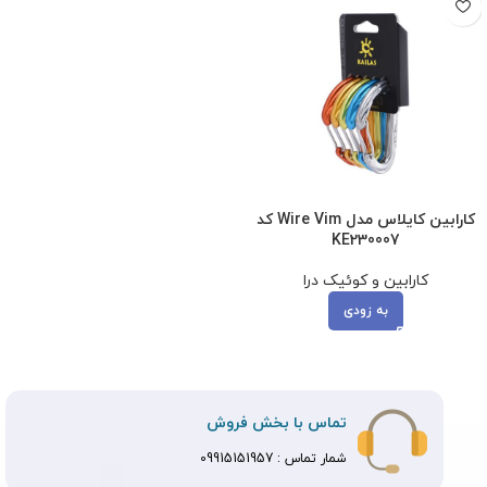
کارابین کایلاس مدل Wire Vim کد
KE230007
کارابین و کوئیک درا
به زودی
تماس با بخش فروش
شمار تماس :
09915151957